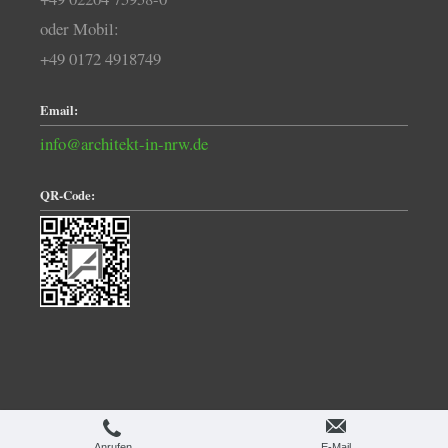
oder Mobil:
+49 0172 4918749
Email:
info@architekt-in-nrw.de
QR-Code:
Druckversion
|
Sitemap
Webansicht
Anrufen
E-Mail